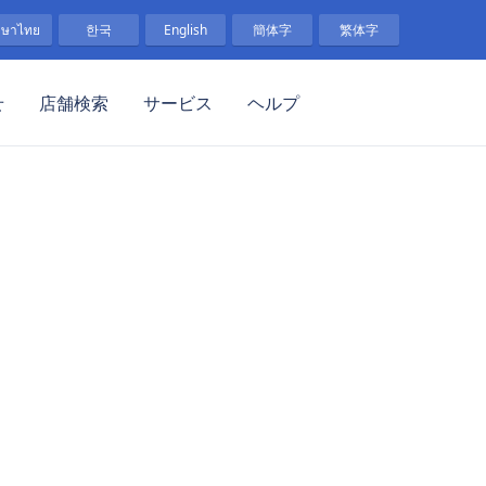
าษาไทย
한국
English
簡体字
繁体字
せ
店舗検索
サービス
ヘルプ