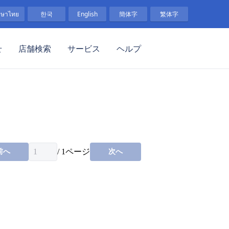
าษาไทย
한국
English
簡体字
繁体字
せ
店舗検索
サービス
ヘルプ
/
1
ページ
前へ
次へ