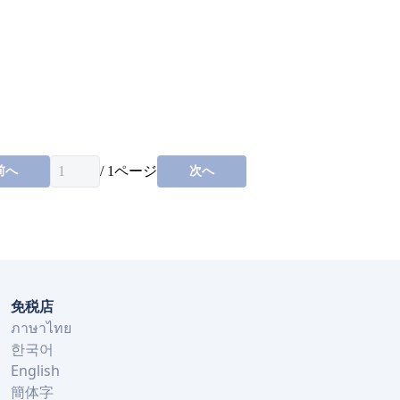
/
1
ページ
前へ
次へ
免税店
ภาษาไทย
한국어
English
簡体字