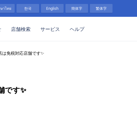
าษาไทย
한국
English
簡体字
繁体字
せ
店舗検索
サービス
ヘルプ
店は免税対応店舗です✨
舗です✨