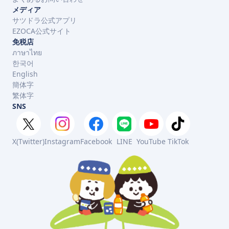
字
字
メディア
サツドラ公式アプリ
EZOCA公式サイト
免税店
ภาษาไทย
한국어
English
簡体字
繁体字
SNS
X(Twitter)
Instagram
Facebook
LINE
YouTube
TikTok