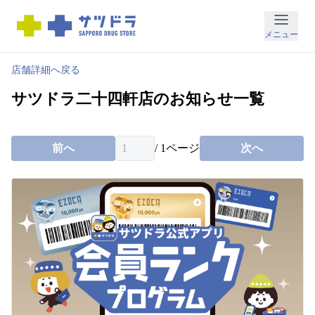
メ
メニュー
ニ
ュ
店舗詳細へ戻る
ー
サツドラ二十四軒店のお知らせ一覧
お
前へ
/
1
ページ
次へ
得
な
情
報
お
知
ら
せ
店
舗
検