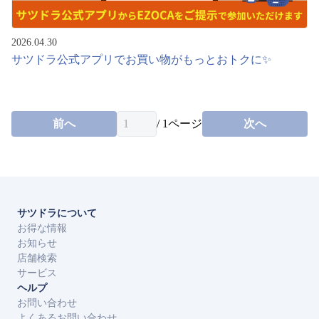
索
サ
ー
2026.04.30
ビ
サツドラ公式アプリでお買い物がもっとおトクに✨
ス
お
問
前へ
/
1
ページ
次へ
い
合
わ
せ
免
税
サツドラについて
店
お得な情報
お知らせ
ภาษา
한
English
店舗検索
ไทย
국
サービス
ヘルプ
簡
繁
お問い合わせ
体
体
よくあるお問い合わせ