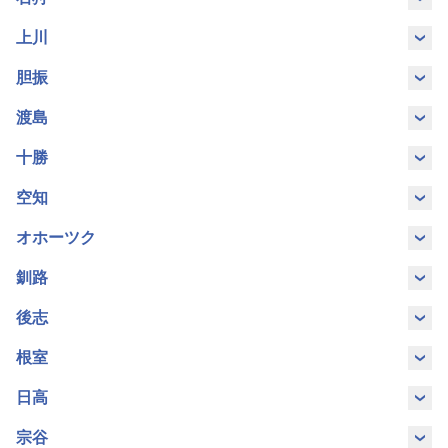
索
サ
札幌市
恵庭市
江別市
北広島市
上川
ー
旭川市
士別市
富良野市
胆振
ビ
千歳市
当別町
ス
安平町
白老町
伊達市
洞爺湖町
渡島
お
七飯町
函館市
北斗市
森町
十勝
苫小牧市
登別市
室蘭市
問
い
足寄町
池田町
音更町
帯広市
空知
八雲町
合
わ
岩見沢市
栗山町
砂川市
滝川市
オホーツク
清水町
大樹町
中札内村
幕別町
せ
免
網走市
遠軽町
北見市
小清水町
釧路
美唄市
深川市
芽室町
税
店
厚岸町
釧路市
釧路町
標茶町
後志
斜里町
津別町
美幌町
紋別市
ภาษา
한
English
岩内町
小樽市
倶知安町
ニセコ町
根室
白糠町
弟子屈町
ไทย
국
中標津町
根室市
日高
余市町
留寿都村
簡
繁
体
体
新ひだか
宗谷
浦河町
日高町