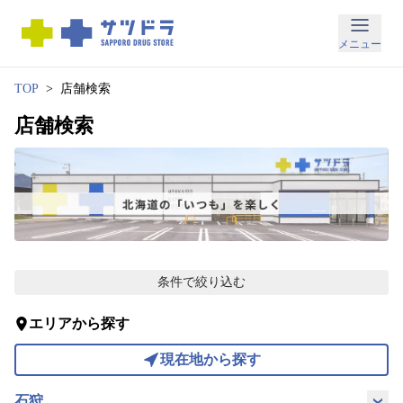
メ
メニュー
ニ
ュ
TOP
店舗検索
ー
店舗検索
お
得
な
情
報
条件で絞り込む
お
知
ら
エリアから探す
せ
店
現在地から探す
舗
検
石狩