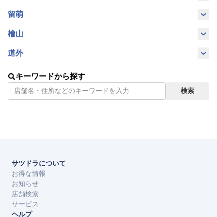
字
字
町
浜頓別町
利尻町
稚内市
留萌
留萌市
檜山
江差町
せたな町
道外
沖縄県豊
沖縄県那
キーワードから探す
見城市
覇市
検索
サツドラについて
お得な情報
お知らせ
店舗検索
サービス
ヘルプ